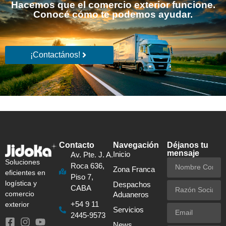
Hacemos que el comercio exterior funcione.
Conocé cómo te podemos ayudar.
¡Contactános!
Contacto
Navegación
Déjanos tu
mensaje
Inicio
Av. Pte. J. A.
Soluciones
Roca 636,
Zona Franca
eficientes en
Piso 7,
logística y
Despachos
CABA
comercio
Aduaneros
+54 9 11
exterior
Servicios
2445-9573
News