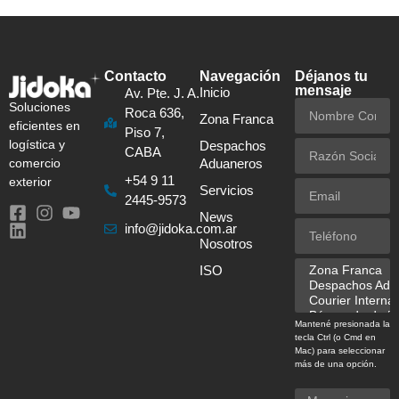
Contacto
Navegación
Déjanos tu
mensaje
Inicio
Av. Pte. J. A.
Soluciones
Roca 636,
Zona Franca
eficientes en
Piso 7,
logística y
Despachos
CABA
comercio
Aduaneros
+54 9 11
exterior
Servicios
2445-9573
News
info@jidoka.com.ar
Nosotros
ISO
Mantené presionada la
tecla Ctrl (o Cmd en
Mac) para seleccionar
más de una opción.